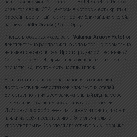
на время сьемки. Известно, что Hotel Excelsior Dubrovnik
славится своим СПА-центром в котором есть крытый
бассейн, доступный так же гостям ближайших отелей,
например
Villa Orsula
(Вилла Орсула).
Иногда в обзорах указывают
Valamar Argosy Hotel
, он
действительно расположен около моря, но формально
не имеет своего пляжа. Просто рядом общественный
Copacabana Beach, прямой выход на который создает
впечатление, что там есть частный пляж.
В этой статье я не останавливался на описании
достоинств или недостатков упомянутых отелей.
Естественно у них всех замечательный вид на море,
Целью является лишь составить список отелей
Дубровника с собственным пляжем и понять, что эти
пляжи из себя представляют. Это значительно
упростит вам выбор отеля для отдыха в Дубровнике.