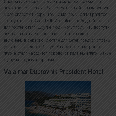
бассейн и лежаки. Есть зонтики, но расположение
пляжа на солнцепеке, без естественной тени деревьев,
мало спасет от жары. Тем не менее, многим нравится.
Доступ на пляж Grand Villa Argentina свободный только
для гостей отеля. Другие люди могут получить доступ к
пляжу за плату. Бесплатные пляжные полотенца
включены в сервсис. В отеле для детей предусмотрены
услуги няни и детский клуб. В паре сотен метров от
пляжа отеля находится городской галечный пляж Банье
с двумя водными горками.
Valalmar Dubrovnik President Hotel