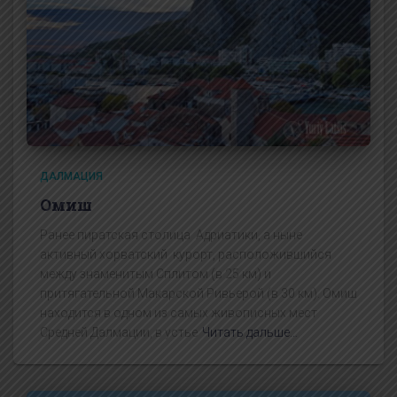
ДАЛМАЦИЯ
Омиш
Ранее пиратская столица Адриатики, а ныне
активный хорватский курорт, расположившийся
между знаменитым Сплитом (в 25 км) и
притягательной Макарской Ривьерой (в 30 км). Омиш
находится в одном из самых живописных мест
Средней Далмации, в устье
Читать дальше…