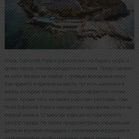
Отель Dubrovnik Palace расположен на берегу моря, и
прямо перед отелем находится его пляж. Представляет
из себя терасы на скалах с прямым выходом в море.
Как принято в приличном месте, тут есть шезлонги и
зонты, которые бесплатно предоставляются гостям
отеля. Кроме того, на пляже работает ресторан. Сам
Hotel Dubrovnik Palace находится в окружении сосен на
первой линии в 10 минутах езды до исторического
центра города. На пляже предусмотрена специальная
детская игровая площадка с различными игрушками и
развлечениями, чтобы развлечь самых маленьких.