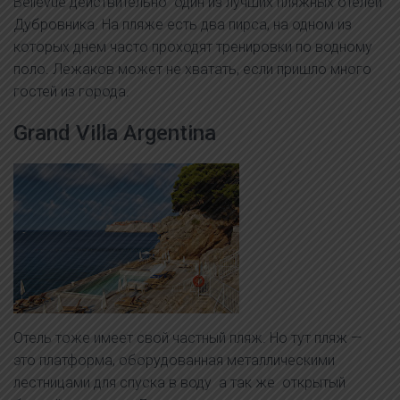
Bellevue действительно один из лучших пляжных отелей
Дубровника. На пляже есть два пирса, на одном из
которых днем часто проходят тренировки по водному
поло. Лежаков может не хватать, если пришло много
гостей из города.
Grand Villa Argentina
Отель тоже имеет свой частный пляж. Но тут пляж —
это платформа, оборудованная металлическими
лестницами для спуска в воду а так же открытый