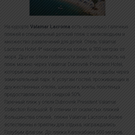
На курорте
Valamar Lacroma
есть несколько галечных
пляжей и специальный детский пляж с мелководьем и
множество развлечений для детей. Отель Valamar
Lactoma Hotel 4* находится на холме, в 300 метрах от
моря. Другие отели поблизости знают, что попасть на
пляж можно через Valalmar Dubrovnik President Hotel,
который находится в нескольких минутах ходьбы через
замечательный парк. К услугам гостей, проживающих в
дружественных отелях, шезлонги, зонты, полотенца
предоставляются со скидкой 50%.
Галечный пляж у отеля Dubrovnik President Valamar
Collection большой. В отличии от скалистых пляжей
большинства отелей, пляжи Valamar Lacroma более
естественны и приятны для отдыха, награждались
Голубым флагом. До пляжа Капокабана 500 метров,