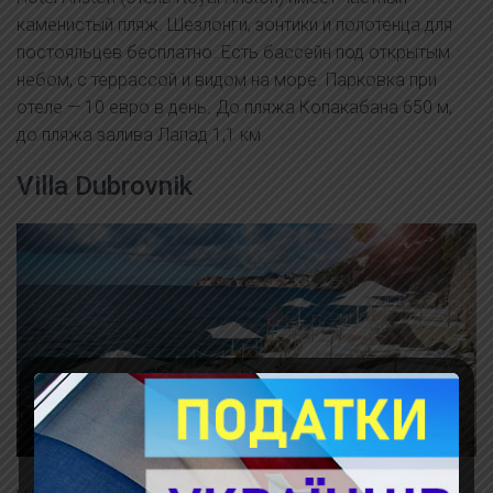
каменистый пляж. Шезлонги, зонтики и полотенца для
постояльцев бесплатно. Есть бассейн под открытым
небом, с террассой и видом на море. Парковка при
отеле — 10 евро в день. До пляжа Копакабана 650 м,
до пляжа залива Лапад 1,1 км.
Villa Dubrovnik