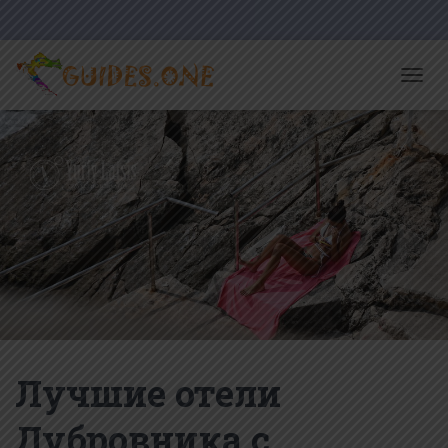
T
O
G
G
L
E
N
A
V
I
G
A
T
I
O
N
Лучшие отели
Дубровника с