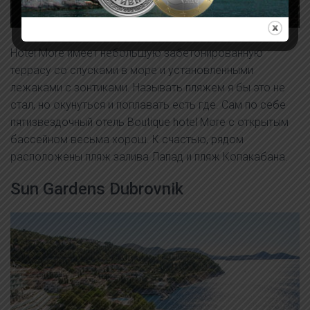
Hotel More имеет небольшую забетонированную
террасу со спусками в море и установленными
лежаками с зонтиками. Называть пляжем я бы это не
стал, но окунуться и поплавать есть где. Сам по себе
пятизвездочный отель Boutique hotel More с открытым
бассейном весьма хорош. К счастью, рядом
расположены пляж залива Лапад и пляж Копакабана.
Sun Gardens Dubrovnik