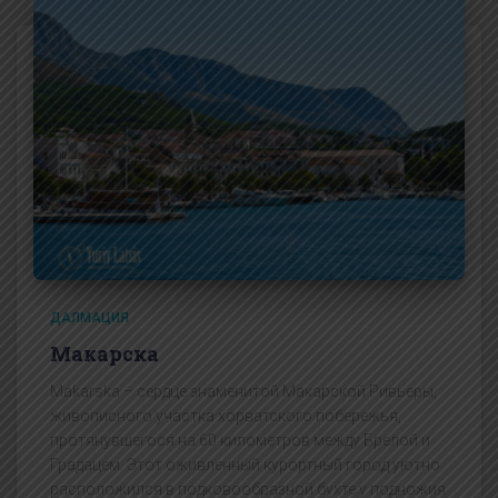
ДАЛМАЦИЯ
Макарска
Makarska – сердце знаменитой Макарской Ривьеры,
живописного участка хорватского побережья,
протянувшегося на 60 километров между Брелой и
Градацем. Этот оживленный курортный город уютно
расположился в подковообразной бухте у подножия