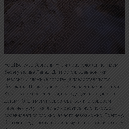
Hotel Bellevue Dubrovnik — пляж расположен на тихом
берегу залива Лапад. Для постояльцев зонтики,
шезлонги и пляжные полотенца предоставляются
бесплатно. Пляж крупно-галечный, местами песчаный.
Вход в море постепенный, подходящий для отдыха с
детьми. Отели могут соревноваться инетерьером,
перечнем услуг, качеством сервиса, но с природой
соревноваться сложно, а часто невозможно. Поэтому,
благодаря удачному природному расположению, отель