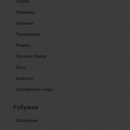
Загреб
Крвавица
Каменяк
Премантура
Ровинь
Песчана Увала
Пула
Баньоле
Плитвицкие озера
Рубрики
Далмация