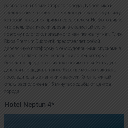
расположен вблизи Старого города Дубровника и
предоставляет своим гостям доступ к частному пляжу,
который находится прямо перед отелем. На фото видно,
что отель фактически врезан в скалистый склон,
поэтому пологого, привычного нам пляжа тут нет. Пляж
Rixos Premium Dubrovnik представляет собой
деревянную платформу с оборудованными спусками в
море. На пляже есть шезлонги и зонты, которые
бесплатно предоставляются гостям отеля. Есть душ,
детская площадка, а также бар, где можно заказать
прохладительные напитки и закуски. Этот пляжный
отель расположен в 15 минутах ходьбы от центра
города.
Hotel Neptun 4*