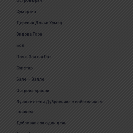
Остров Брач
Сумартин
Деревня Доньи Хумац
Видова Гора
Бол
Пляж Златни Рат
Супетар
Бале — Валле
Острова Бриони
Лучшие отели Дубровника с собственным
пляжем
Дубровник за один день