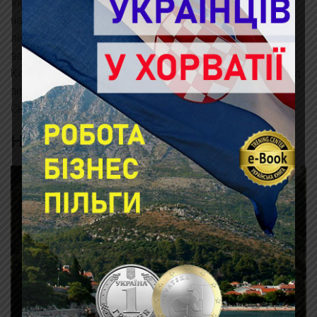
Villa Dubrovnik располагает частным пляжем, который
находится на скалистом выступе и оборудован
лежаками и зонтиками от солнца. С него открывается
захватывающий вид на Адриатику и Старый город.
Конечно, камни хорошо нагреваются на солнце, и вряд
ли днем тут можно долго находиться. Зато до пляжа
Святого Якова всего 6 минут пешком.
Hotel More