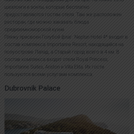
шезлонги и зонты, которые бесплатно
предоставляются гостям отеля. Там же расположен
ресторан, где можно заказать блюда
средиземноморской кухни.
Пляжу присвоен Голубой флаг. Neptun Hotel 4* входит в
состав комплекса Importanne Resort, находящийся на
полуострове Лапад, а Старый город всего в 4 км. В
состав комплекса входят отели Royal Princess,
Importanne Suites, Ariston и Villa Elita. Их гости
пользуются всеми услугами комплекса.
Dubrovnik Palace