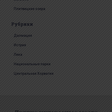
Плитвицкие озера
Рубрики
Далмация
Истрия
Лика
Национальные парки
Центральная Хорватия