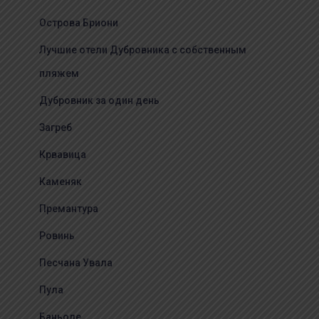
Острова Бриони
Лучшие отели Дубровника с собственным
пляжем
Дубровник за один день
Загреб
Крвавица
Каменяк
Премантура
Ровинь
Песчана Увала
Пула
Баньоле