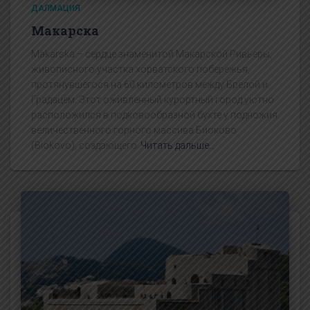
ДАЛМАЦИЯ
Макарска
Makarska – сердце знаменитой Макарской Ривьеры,
живописного участка хорватского побережья,
протянувшегося на 60 километров между Брелой и
Градацем. Этот оживленный курортный город уютно
расположился в подковообразной бухте у подножия
величественного горного массива Биоково
(Biokovo), создающего
Читать дальше…