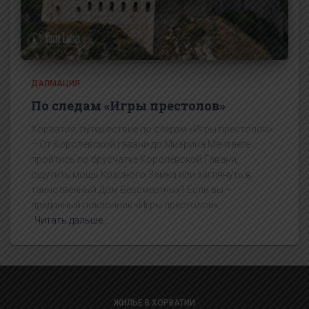
ДАЛМАЦИЯ
По следам «Игры престолов»
Хорватия: путешествие по следам «Игры престолов»
– От Королевской гавани до Миэрина Мечтаете
пройтись по брусчатке Королевской Гавани,
ощутить мощь Красного Замка или заглянуть в
таинственный Дом Бессмертных? Если вы –
преданный поклонник «Игры престолов»,
Читать дальше…
ЖИЛЬЕ В ХОРВАТИИ