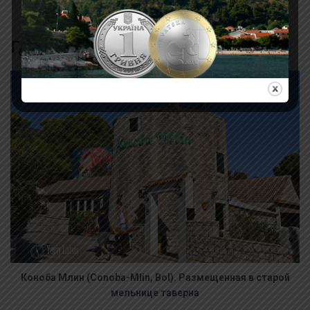
Где перекусить
Коноба Млин (Conoba-Mlin, Bol). Размещенная в старой
мельнице таверна