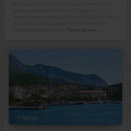
активный хорватский курорт, расположившийся
между знаменитым Сплитом (в 25 км) и
притягательной Макарской Ривьерой (в 30 км). Омиш
находится в одном из самых живописных мест
Средней Далмации, в устье
Читать дальше…