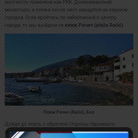
местность помечена как FKK. Доминиканский
монастырь и пляжи около него находятся на окраине
городка. Если пройтись по набережной к центру
города, то мы выйдем на
пляж Рачич (plaža
Račić)
.
Пляж Рачич (Račić), Бол
Дойдя до порта, с обратной стороны паромного
причала неожиданно выделено место для купания —