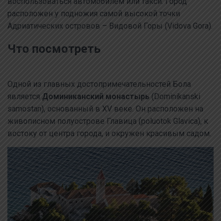
воспользоваться автомобилем или такси. Город
расположен у подножия самой высокой точки
Адриатических островов – Видовой Горы (Vidova Gora).
Что посмотреть
Одной из главных достопримечательностей Бола
является
Доминиканский монастырь
(Dominikanski
samostan), основанный в XV веке. Он расположен на
живописном полуострове Главица (poluotok Glavica), к
востоку от центра города, и окружен красивым садом.