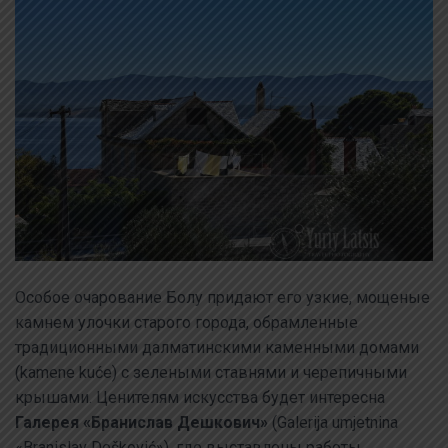
Особое очарование Болу придают его узкие, мощеные
камнем улочки старого города, обрамленные
традиционными далматинскими каменными домами
(kamene kuće) с зелеными ставнями и черепичными
крышами. Ценителям искусства будет интересна
Галерея «Бранислав Дешкович»
(Galerija umjetnina
«Branislav Dešković»), где выставлены работы