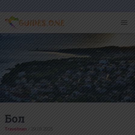
T
O
G
G
L
E
N
A
V
I
G
A
T
I
O
N
Бол
Travelman
/
29.05.2025