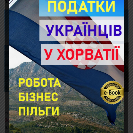
пляж Veli Most
.
Пляж Veli Most, Bol
Если обогнуть порт и продолжать двигаться в сторону
Золотого Мыса
, то около Кейт -школы нам встретятся
пляжи Borak
и дальше
пляж Potočine