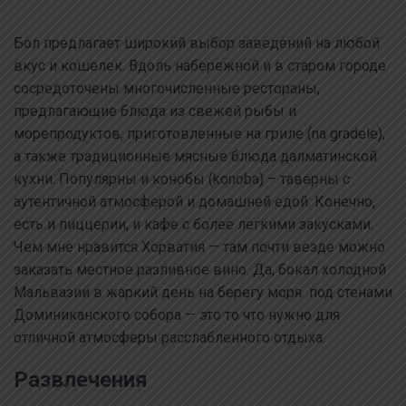
Бол предлагает широкий выбор заведений на любой
вкус и кошелек. Вдоль набережной и в старом городе
сосредоточены многочисленные рестораны,
предлагающие блюда из свежей рыбы и
морепродуктов, приготовленные на гриле (na gradele),
а также традиционные мясные блюда далматинской
кухни. Популярны и конобы (konoba) – таверны с
аутентичной атмосферой и домашней едой. Конечно,
есть и пиццерии, и кафе с более легкими закусками.
Чем мне нравится Хорватия — там почти везде можно
заказать местное разливное вино. Да, бокал холодной
Мальвазии в жаркий день на берегу моря под стенами
Доминиканского собора — это то что нужно для
отличной атмосферы расслабленного отдыха.
Развлечения