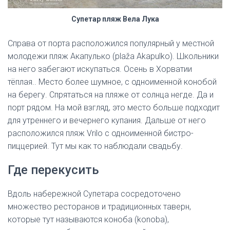
Супетар пляж Вела Лука
Справа от порта расположился популярный у местной
молодежи пляж Акапулько (plaža Akapulko). Школьники
на него забегают искупаться. Осень в Хорватии
тёплая.. Место более шумное, с одноименной конобой
на берегу. Спрятаться на пляже от солнца негде. Да и
порт рядом. На мой взгляд, это место больше подходит
для утреннего и вечернего купания. Дальше от него
расположился пляж Vrilo с одноименной бистро-
пиццерией. Тут мы как то наблюдали свадьбу.
Где перекусить
Вдоль набережной Супетара сосредоточено
множество ресторанов и традиционных таверн,
которые тут называются коноба (konoba),