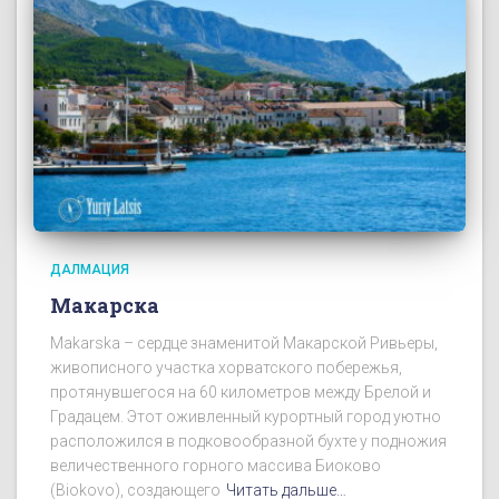
ДАЛМАЦИЯ
Макарска
Makarska – сердце знаменитой Макарской Ривьеры,
живописного участка хорватского побережья,
протянувшегося на 60 километров между Брелой и
Градацем. Этот оживленный курортный город уютно
расположился в подковообразной бухте у подножия
величественного горного массива Биоково
(Biokovo), создающего
Читать дальше…