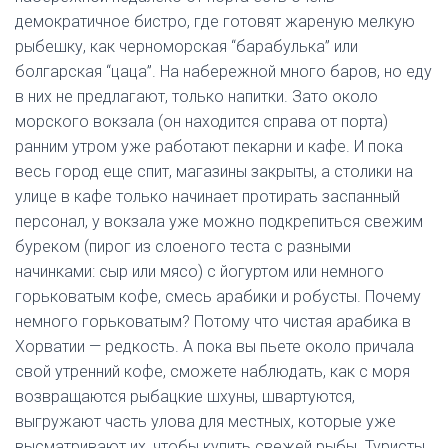
демократичное бистро, где готовят жареную мелкую
рыбешку, как черноморская “барабулька” или
болгарская “цаца”. На набережной много баров, но еду
в них не предлагают, только напитки. Зато около
морского вокзала (он находится справа от порта)
ранним утром уже работают пекарни и кафе. И пока
весь город еще спит, магазины закрыты, а столики на
улице в кафе только начинает протирать заспанный
персонал, у вокзала уже можно подкрепиться свежим
буреком (пирог из слоеного теста с разными
начинками: сыр или мясо) с йогуртом или немного
горьковатым кофе, смесь арабики и робусты. Почему
немного горьковатым? Потому что чистая арабика в
Хорватии — редкость. А пока вы пьете около причала
свой утренний кофе, сможете наблюдать, как с моря
возвращаются рыбацкие шхуны, швартуются,
выгружают часть улова для местных, которые уже
высматривают их, чтобы купить свежей рыбы. Туристы,