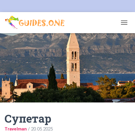
T
O
G
G
L
E
N
A
V
I
G
A
T
I
O
N
Супетар
Travelman
/
20.05.2025