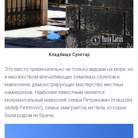
Кладбище Супетар
Это место примечательно не только видами на море, но
и множеством впечатляющих семейных склепов и
мавзолеев, демонстрирующих мастерство местных
камнерезов. Наиболее известным является
монументальный мавзолей семьи Петринович (mauzolej
obitelji Petrinović), семьи эмигрантов из Чили, которые
были родом из Брача.