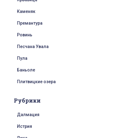
Каменяк
Премантура
Ровинь
Песчана Увала
Пула
Баньоле
Плитвицкие озера
Рубрики
Далмация
Истрия
Лика