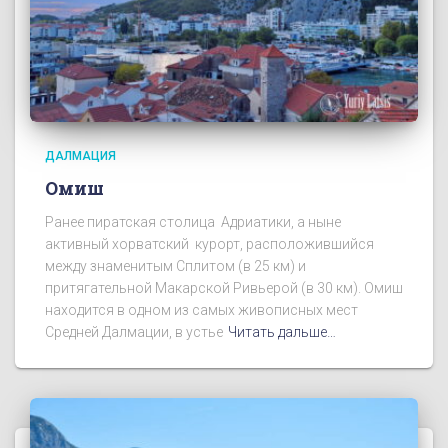
ДАЛМАЦИЯ
Омиш
Ранее пиратская столица Адриатики, а ныне
активный хорватский курорт, расположившийся
между знаменитым Сплитом (в 25 км) и
притягательной Макарской Ривьерой (в 30 км). Омиш
находится в одном из самых живописных мест
Средней Далмации, в устье
Читать дальше…