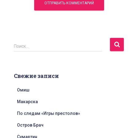
Н
Поиск…
а
й
т
и
Свежие записи
:
Омиш
Макарска
По следам «Игры престолов»
Остров Брач
Сумартин