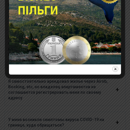
Если я планирую самостоятельно арендовать
жилье или остановиться у друзей,
родственников?
Меня уже зарегистрировала пограничная
полиция, нужно ли после поселения снова
регистрироваться в полиции? Особенности
регистрации места проживания для получения
статуса временной защиты.
Я самостоятельно арендовал жилье через Airnb,
Booking, etc, но владелец апартаментов не
соглашается регистрировать меня по своему
адресу
У меня возникли симптомы вируса COVID-19 на
границе, куда обращаться?