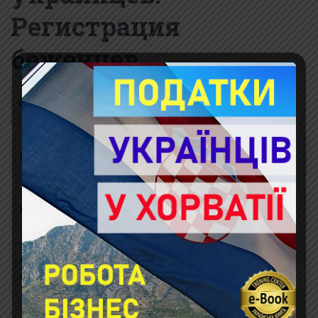
Регистрация
беженцев
Содержание
Въезд в Хорватию
Если мне негде жить в Хорватии?
Где находятся Центры приема для
перемещенных лиц