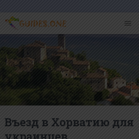
T
O
G
G
L
E
N
A
V
I
G
A
T
I
O
N
Въезд в Хорватию для
украинцев.