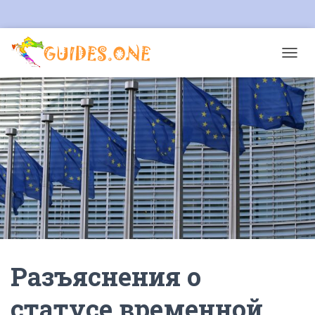
T
O
G
G
L
E
N
A
V
I
G
A
T
I
O
N
Разъяснения о
статусе временной