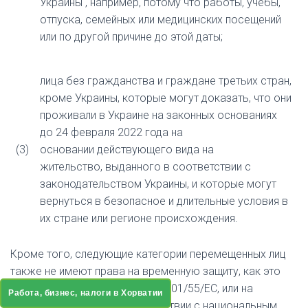
Украины
, например, потому что работы, учебы,
отпуска, семейных или медицинских посещений
или по другой причине до этой даты;
лица без гражданства и граждане третьих стран,
кроме Украины, которые могут доказать, что они
проживали в Украине на законных основаниях
до 24 февраля 2022 года на
(3)
основании
действующего вида на
жительство,
выданного в соответствии с
законодательством Украины, и
которые могут
вернуться в безопасное и длительные условия в
их стране или регионе происхождения.
Кроме того, следующие категории перемещенных лиц
также не имеют права на временную защиту, как это
предусмотрено в Директиве 2001/55/ЕС, или на
Работа, бизнес, налоги в Хорватии
адекватную защиту в соответствии с национальным