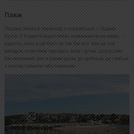
Пляж
Пєщана Увала в перекладі з хорватської – Піщана
Бухта. У Хорватії піщані пляжі, незважаючи на назву, –
рідкість, піску в цій бухті не так багато. Але це той
випадок, коли пляж підходить всім: і дітям, і дорослим.
Він невеликий, але з різним дном: де дрібніше, де глибше,
з піском, галькою або камінням.