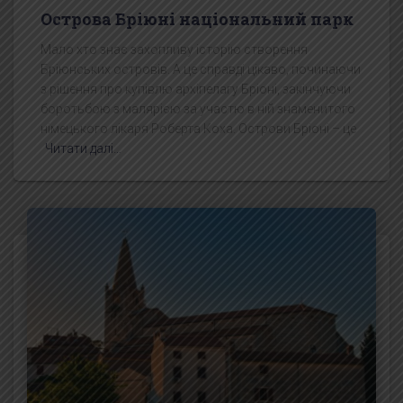
Острова Бріюні національний парк
Мало хто знає захопливу історію створення
Бріюнських островів. А це справді цікаво, починаючи
з рішення про купівлю архіпелагу Бріоні, закінчуючи
боротьбою з малярією за участю в ній знаменитого
німецького лікаря Роберта Коха. Острови Бріоні – це
Читати далі…