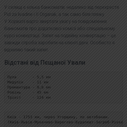
У селищі є кілька банкоматів: недалеко від перехрестя
Put za livadine і II Organak, а так само біля пляжу.
У Хорватії варто звертати увагу на повідомлення
банкоматів про додаткової комісії або спеціальному
курсі конвертації. Запит на подвійну конвертацію – це
завжди спроба заробити на клієнті двічі. Особисто я
відхиляю такий запит.
Відстані від Пєщаної Ували
Пула       - 5,5 км  

Медулін    - 11 км

Премантура - 9,6 км

Ровінь     - 45 км

Трієст     - 124 км
Київ - 1753 км, через Угорщину, по автобанам.  

(Київ-Львів-Мукачево-Берегово-Будапешт-Загреб-Рієка-