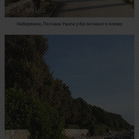
Набережна, Пєсчана Увала у бік пісчаного пляжу