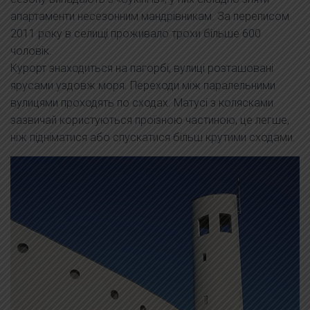
апартаменти несезонним мандрівникам. За переписом
2011 року в селищі проживало трохи більше 600
чоловік.
Курорт знаходиться на пагорбі, вулиці розташовані
ярусами уздовж моря. Переходи між паралельними
вулицями проходять по сходах. Матусі з колясками
зазвичай користуються проїзною частиною, це легше,
ніж підніматися або спускатися більш крутими сходами.