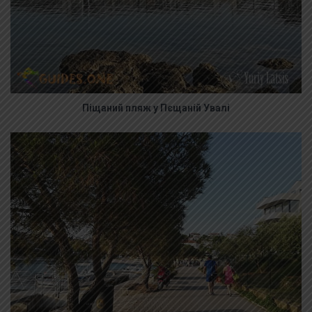
Піщаний пляж у Пєщаній Увалі