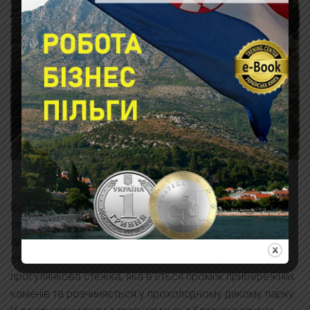
Пляж на каменях
Від пляжу у напрямку до Пулі через Марина Веруда
тягнеться прогулянкова набережна вздовж моря з
одного боку і тінистих дерев з іншого. В протилежну
сторону (села Вінкаран) так само проходить
прогулянкова стежка, яка в'ється проміж прибережних
каменів та розчиняється у прохолодному дикому парку.