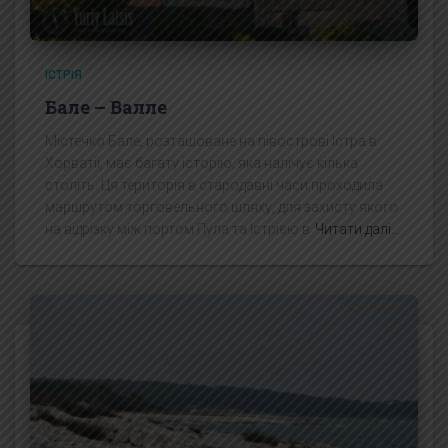
ІСТРІЯ
Бале – Валле
Містечко Бале, розташоване на півострові Істра в
Хорватії, має багату історію, яка налічує кілька
століть. Ця територія в стародавні часи проходила
маршрутом торговельного шляху, для захисту якого
на відрізку між портом Пула та Істрією в
Читати далі…