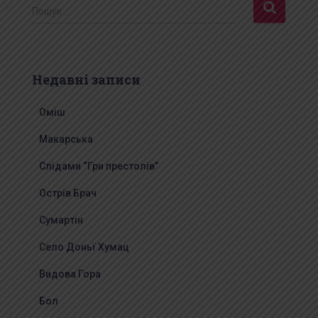
П
Пошук …
о
ш
у
к
Недавні записи
:
Оміш
Макарська
Слідами “Гри престолів”
Острів Брач
Сумартін
Село Доньї Хумац
Видова Гора
Бол