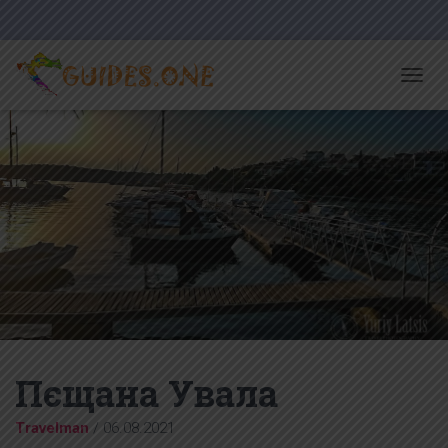
T
O
G
G
L
E
N
A
V
I
G
A
T
I
O
N
Пєщана Увала
Travelman
/
06.08.2021