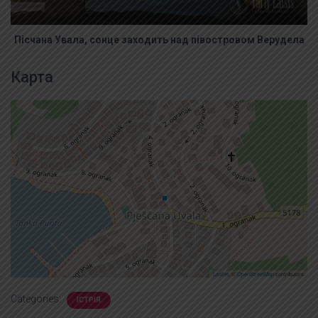
Пісчана Увала, сонце заходить над півостровом Верудела
Карта
Leaflet
, ©
OpenStreetMap
contributors
Categories:
ІСТРІЯ