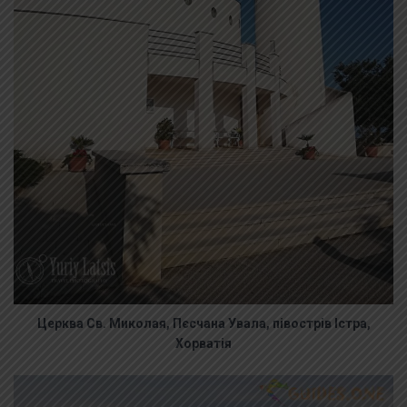
Церква Св. Миколая, Пєсчана Увала, півострів Істра,
Хорватія