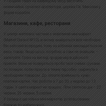
У Пєщаній Увалі на найвищому місці височить
незвичайна, сучасної архітектури, церква Св. Миколая у
формі корабля.
Магазини, кафе, ресторани
У центрі житлової частини є невеликий міні-маркет
(Market Duravit №10), в якому знайдеться все необхідне.
Він затісний всередині, тому на вітринах викладається не
весь товар. Якщо щось потрібно, а самі не знайшли, –
запитуйте. Грізні на вигляд продавчиці в дійсності
привітні. Вони не полінується пробігтися очима і руками
по полицях, потім пірнути в темну підсобку і виринути з
необхідним товаром. До оплати приймають куни і
платіжні картки. Час роботи з 7 до 20, у неділю до 13
годин. У свята маркет не працює. Літні святкові дні – 22
червня, 25 червня, 5 серпня.
У селищі є ще кілька міні-маркетів, розташованих
ближче до набережної.