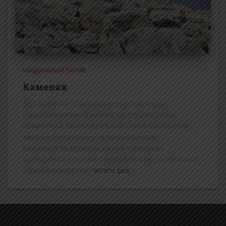
НАЦІОНАЛЬНІ ПАРКИ
Каменяк
Доні Каменяк – так називається півострів і
однойменний мис Каменяк, що поруч із селом
Премантура. Свій спеціальний статус він отримав
завдяки біологічному та ландшафтному
різноманіттю території, на якій одночасно
знаходяться сухі луки, середземноморські галявини,
середземноморські
Читати далі…