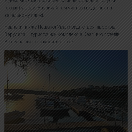
У декількох місцях серед каменів обладнані спуски
(сходи) у воду. Зазвичай там чистіша вода, ніж на
загальному пляжі.
Навпаки пляжу Пєщаної Ували видніється півострів
Верудела – туристичний комплекс з безліччю готелів.
Влітку за нього заходить сонце.