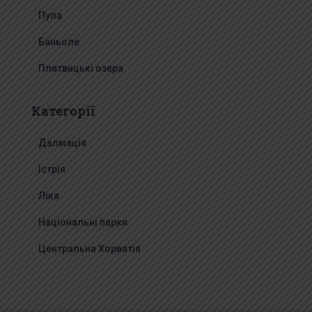
Пула
Баньоле
Плитвицькі озера
Категорії
Далмація
Істрія
Ліка
Національні парки
Центральна Хорватія