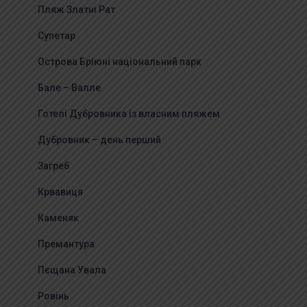
Пляж Златні Рат
Супетар
Острова Бріюні національний парк
Бале – Валле
Готелі Дубровника із власним пляжем
Дубровник – день перший
Загреб
Крвавиця
Каменяк
Премантура
Пєщана Увала
Ровінь