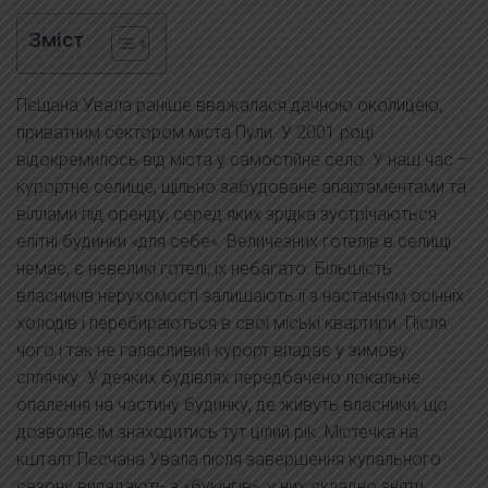
Зміст
Пєщана Увала раніше вважалася дачною околицею,
приватним сектором міста Пули. У 2001 році
відокремилось від міста у самостійне село. У наш час –
курортне селище, щільно забудоване апартаментами та
віллами під оренду, серед яких зрідка зустрічаються
елітні будинки «для себе». Величезних готелів в селищі
немає, є невеликі готелі, їх небагато. Більшість
власників нерухомості залишають її з настанням осінніх
холодів і перебираються в свої міські квартири. Після
чого і так не галасливий курорт впадає у зимову
сплячку. У деяких будівлях передбачено локальне
опалення на частину будинку, де живуть власники, що
дозволяє їм знаходитись тут цілий рік. Містечка на
кшталт Пєсчана Увала після завершення купального
сезону випадають з «букінгів», у них складно зняти