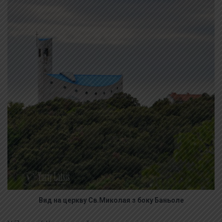
Вид на церкву Св.Миколая з боку Баньоле