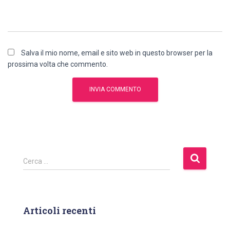
Salva il mio nome, email e sito web in questo browser per la
prossima volta che commento.
R
Cerca …
i
c
e
r
Articoli recenti
c
a