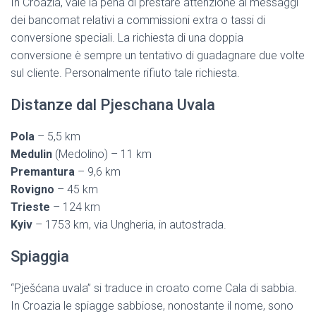
In Croazia, vale la pena di prestare attenzione ai messaggi
dei bancomat relativi a commissioni extra o tassi di
conversione speciali. La richiesta di una doppia
conversione è sempre un tentativo di guadagnare due volte
sul cliente. Personalmente rifiuto tale richiesta.
Distanze dal Pjeschana Uvala
Pola
– 5,5 km
Medulin
(Medolino) – 11 km
Premantura
– 9,6 km
Rovigno
– 45 km
Trieste
– 124 km
Kyiv
– 1753 km, via Ungheria, in autostrada.
Spiaggia
“Pješćana uvala” si traduce in croato come Cala di sabbia.
In Croazia le spiagge sabbiose, nonostante il nome, sono