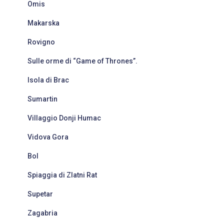
Omis
p
e
Makarska
r
:
Rovigno
Sulle orme di “Game of Thrones”.
Isola di Brac
Sumartin
Villaggio Donji Humac
Vidova Gora
Bol
Spiaggia di Zlatni Rat
Supetar
Zagabria