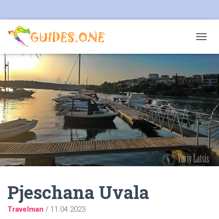
T
O
G
G
L
E
N
A
V
I
G
A
T
I
O
N
Pjeschana Uvala
Travelman
/
11.04.2023