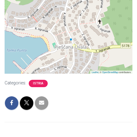
Leaflet
, ©
OpenStreetMap
contributors
Categories:
ISTRIA