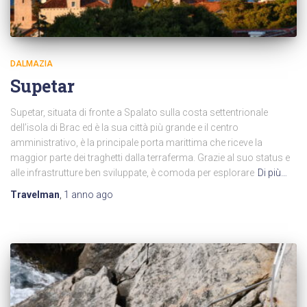
DALMAZIA
Supetar
Supetar, situata di fronte a Spalato sulla costa settentrionale
dell’isola di Brac ed è la sua città più grande e il centro
amministrativo, è la principale porta marittima che riceve la
maggior parte dei traghetti dalla terraferma. Grazie al suo status e
alle infrastrutture ben sviluppate, è comoda per esplorare
Di più…
Travelman
,
1 anno
ago