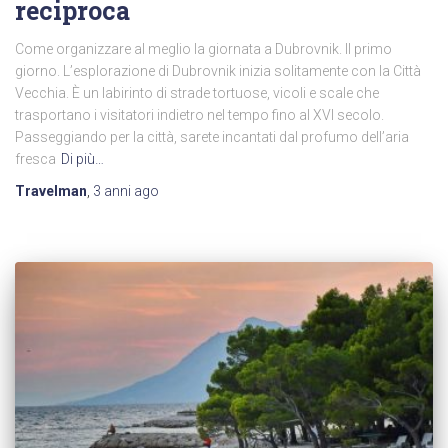
reciproca
Come organizzare al meglio la giornata a Dubrovnik. Il primo
giorno. L’esplorazione di Dubrovnik inizia solitamente con la Città
Vecchia. È un labirinto di strade tortuose, vicoli e scale che
trasportano i visitatori indietro nel tempo fino al XVI secolo.
Passeggiando per la città, sarete incantati dal profumo dell’aria
fresca
Di più…
Travelman
,
3 anni
ago