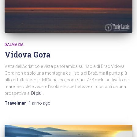
DALMAZIA
Vidova Gora
Vetta dell’Adriatico e vista panoramica sull’isola di Brac Vidova
Gora non è solo una montagna dell’isola di Brač, ma il punto più
alto di tutte le isole dell’Adriatico, con i suoi 778 metri sul livello del
mare. Se volete vedere l’isola e le sue bellezze circostanti da una
prospettiva a
Di più…
Travelman
,
1 anno
ago