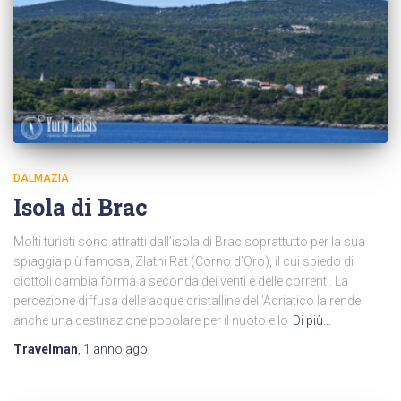
DALMAZIA
Isola di Brac
Molti turisti sono attratti dall’isola di Brac soprattutto per la sua
spiaggia più famosa, Zlatni Rat (Corno d’Oro), il cui spiedo di
ciottoli cambia forma a seconda dei venti e delle correnti. La
percezione diffusa delle acque cristalline dell’Adriatico la rende
anche una destinazione popolare per il nuoto e lo
Di più…
Travelman
,
1 anno
ago