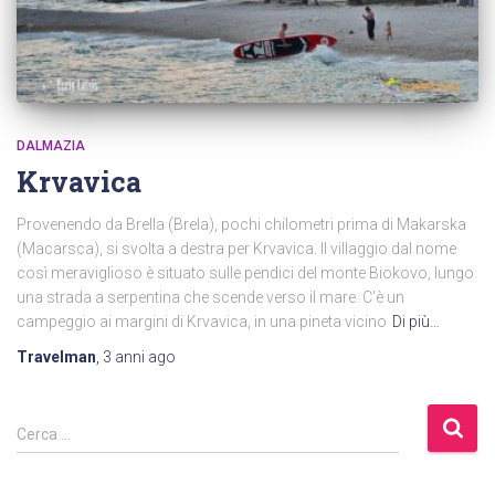
DALMAZIA
Krvavica
Provenendo da Brella (Brela), pochi chilometri prima di Makarska
(Macarsca), si svolta a destra per Krvavica. Il villaggio dal nome
così meraviglioso è situato sulle pendici del monte Biokovo, lungo
una strada a serpentina che scende verso il mare. C’è un
campeggio ai margini di Krvavica, in una pineta vicino
Di più…
Travelman
,
3 anni
ago
R
Cerca …
i
c