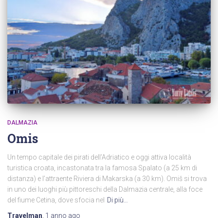
DALMAZIA
Omis
Un tempo capitale dei pirati dell’Adriatico e oggi attiva località
turistica croata, incastonata tra la famosa Spalato (a 25 km di
distanza) e l’attraente Riviera di Makarska (a 30 km). Omiš si trova
in uno dei luoghi più pittoreschi della Dalmazia centrale, alla foce
del fiume Cetina, dove sfocia nel
Di più…
Travelman
,
1 anno
ago