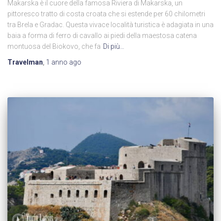
Makarska è il cuore della famosa Riviera di Makarska, un
pittoresco tratto di costa croata che si estende per 60 chilometri
tra Brela e Gradac. Questa vivace località turistica è adagiata in una
baia a forma di ferro di cavallo ai piedi della maestosa catena
montuosa del Biokovo, che fa
Di più…
Travelman
,
1 anno
ago