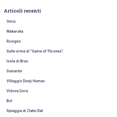
e
r
Articoli recenti
c
a
Omis
p
e
Makarska
r
:
Rovigno
Sulle orme di “Game of Thrones”.
Isola di Brac
Sumartin
Villaggio Donji Humac
Vidova Gora
Bol
Spiaggia di Zlatni Rat