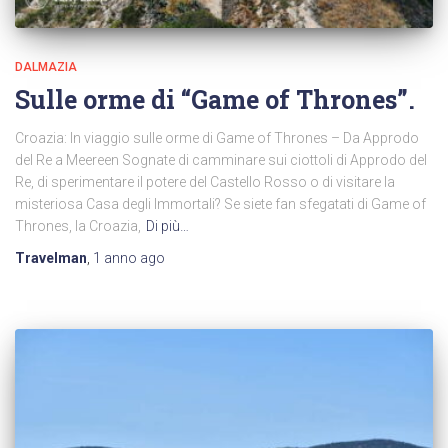
DALMAZIA
Sulle orme di “Game of Thrones”.
Croazia: In viaggio sulle orme di Game of Thrones – Da Approdo
del Re a Meereen Sognate di camminare sui ciottoli di Approdo del
Re, di sperimentare il potere del Castello Rosso o di visitare la
misteriosa Casa degli Immortali? Se siete fan sfegatati di Game of
Thrones, la Croazia,
Di più…
Travelman
,
1 anno
ago