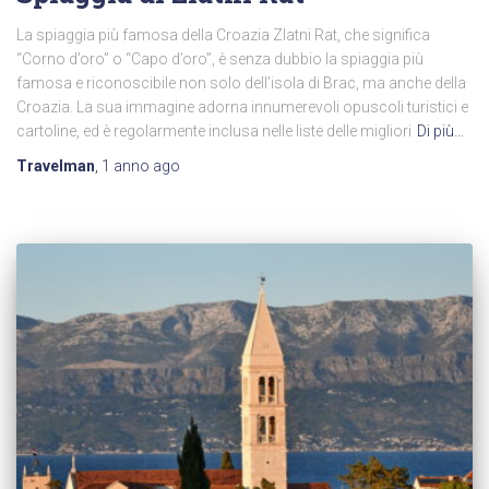
La spiaggia più famosa della Croazia Zlatni Rat, che significa
“Corno d’oro” o “Capo d’oro”, è senza dubbio la spiaggia più
famosa e riconoscibile non solo dell’isola di Brac, ma anche della
Croazia. La sua immagine adorna innumerevoli opuscoli turistici e
cartoline, ed è regolarmente inclusa nelle liste delle migliori
Di più…
Travelman
,
1 anno
ago