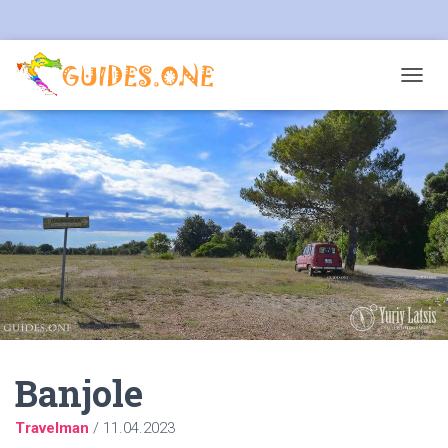
T
O
G
G
L
E
N
A
V
I
G
A
T
I
O
N
Banjole
Travelman
/
11.04.2023