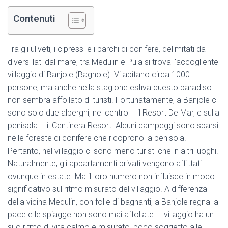
Contenuti
Tra gli uliveti, i cipressi e i parchi di conifere, delimitati da
diversi lati dal mare, tra Medulin e Pula si trova l'accogliente
villaggio di Banjole (Bagnole). Vi abitano circa 1000
persone, ma anche nella stagione estiva questo paradiso
non sembra affollato di turisti. Fortunatamente, a Banjole ci
sono solo due alberghi, nel centro – il Resort De Mar, e sulla
penisola – il Centinera Resort. Alcuni campeggi sono sparsi
nelle foreste di conifere che ricoprono la penisola.
Pertanto, nel villaggio ci sono meno turisti che in altri luoghi.
Naturalmente, gli appartamenti privati vengono affittati
ovunque in estate. Ma il loro numero non influisce in modo
significativo sul ritmo misurato del villaggio. A differenza
della vicina Medulin, con folle di bagnanti, a Banjole regna la
pace e le spiagge non sono mai affollate. Il villaggio ha un
suo ritmo di vita calmo e misurato, poco soggetto alle