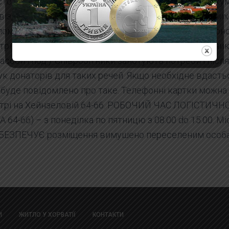
том їй достатньо тільки прийти з паспортом та доку
їзду до Хорватії після 24.02.2022 р. Щодо конкретни
помоги необхідно звернутися до працівників Червоно
рі і наголосити що саме потрібно (наприклад, рушник
асоби і под.). Співробітники занотують потреби і післ
к донаторів для таких речей. Якщо необхідне вдасть
 буде повідомлено про таке. Телефонні картки можна
нтрі на Хейнзеловій 64-66. РОБОЧИЙ ЧАС ЛОГІСТИЧ
 64-66) – з понеділка по пятницю з 08:00 do 15:00. М
АБЕЗПЕЧУЄ розміщення вимушено переселеним особ
И
ЖИТЛО У ХОРВАТІЇ
КОНТАКТИ