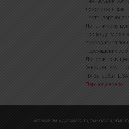
тимчасовим захис
доводиться факт в
нестандартної до
Логістичному цент
приладдя, миючі з
проводитися пошу
переміщених осіб
Логістичному це
(HEINZELOVA ULICA
ЧХ Загреба НЕ З
Першоджерело
АВТОМОБІЛЬНА ДОПОМОГА: ТО, ЕВАКУАТОРИ, РЕМОНТ