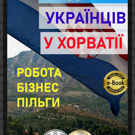
ного Хреста в РХ є окремими юридичними особами 
надавати допомогу в індивідуальний спосіб. Водночас
ського Червоного Хреста, національного товариства 
уть надавати однакові послуги. Вимушено переселені
 розраховувати на допомогу у вигляді продуктових т
ля дітей, одягу та взуття, на психосоціальну підтримк
у пошуку. Що стосується продуктових пакетів, предмет
одягу та взуття, у цьому питанні Червоний Хрест в За
ертв громадян та бізнесу, тому кількість допомоги м
отримує товариство, стільки ми можемо розподілити.
ного Хреста м. Загреб щомісячно надає один продукт
акети призначені для людей, які перебувають у прив
им кроком для отримання допомоги є реєстрація в 
ого Хреста, яка від 25.04.2022 р. може бути здійснен
(Логістичний центр/склад). Якщо особа не має посвідк