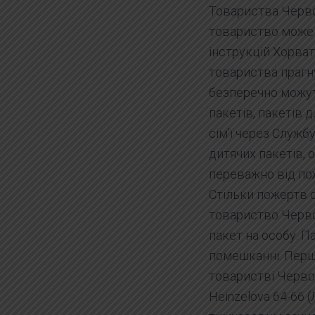
Товариства Черво
товариство може 
інструкцій Хорват
товариства прагн
безперечно можуть
пакетів, пакетів д
сім’ї через Служб
дитячих пакетів, 
переважно від пож
Стільки пожертв 
товариство Черво
пакет на особу. П
помешканні. Перш
товаристві Червон
Heinzelova 64-66 