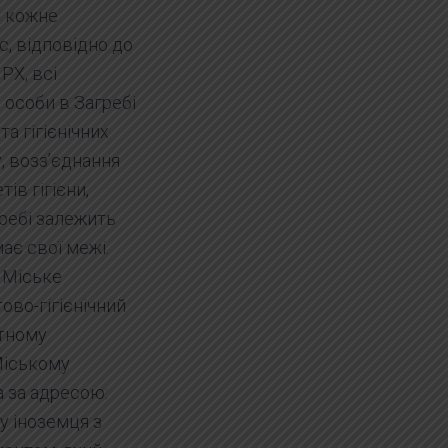
і кожне
, відповідно до
РХ, всі
 особи в Загребі
а гігієнічних
у, возз’єднання
ів гігієни,
гребі залежить
ає свої межі.
 Міське
ово-гігієнічний
атному
Міському
а за адресою:
у іноземця з