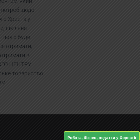
ментом, який
х потреб щодо
го Хреста у
и, шкільне
я цього буде
ся отримати,
 отримати в
НОГО ЦЕНТРУ
іське товариство
ам.
Робота, бізнес, податки у Хорватії